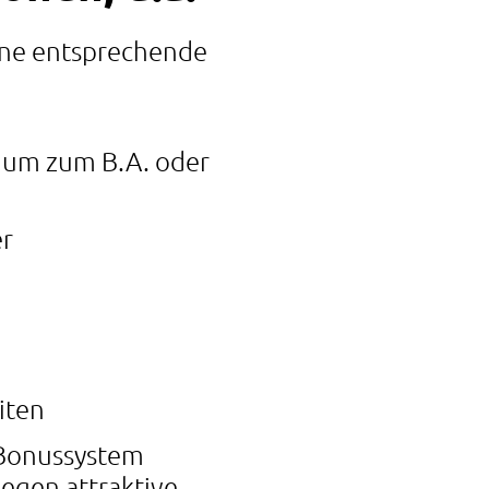
ine entsprechende
dium zum B.A. oder
er
iten
-Bonussystem
egen attraktive