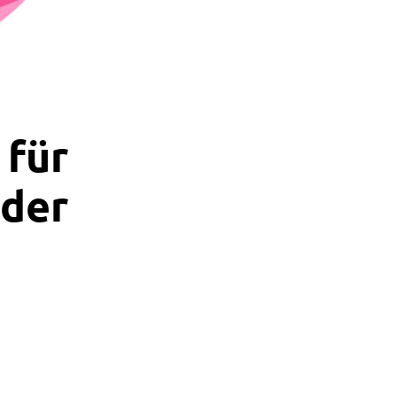
 für
oder