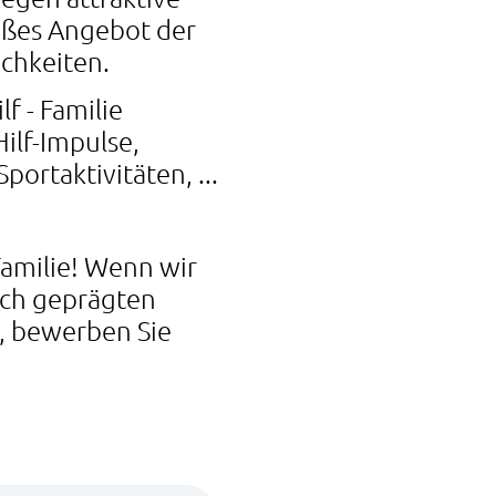
oßes Angebot der
ichkeiten.
lf - Familie
ilf-Impulse,
ortaktivitäten, ...
 Familie! Wenn wir
lich geprägten
n, bewerben Sie