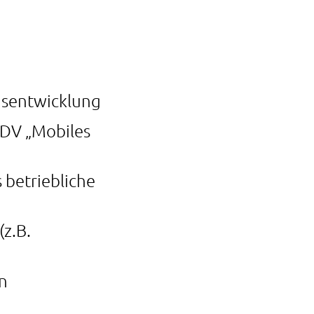
onsentwicklung
 DV „Mobiles
 betriebliche
(z.B.
n