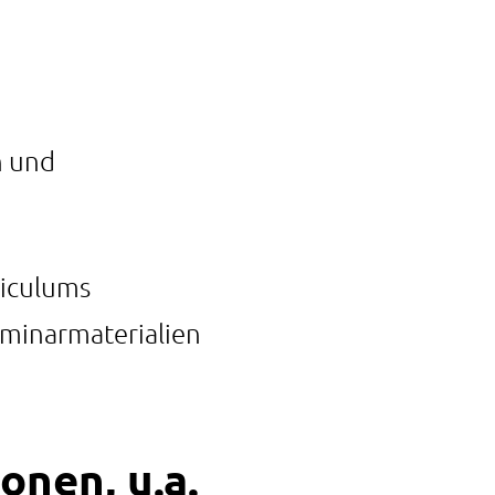
n und
riculums
eminarmaterialien
onen, u.a.