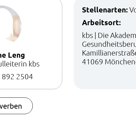
Stellenarten:
Vo
Arbeitsort:
kbs | Die Akadem
Gesundheitsber
Kamillianerstraß
ne Leng
41069 Mönchen
leiterin kbs
 892 2504
ewerben