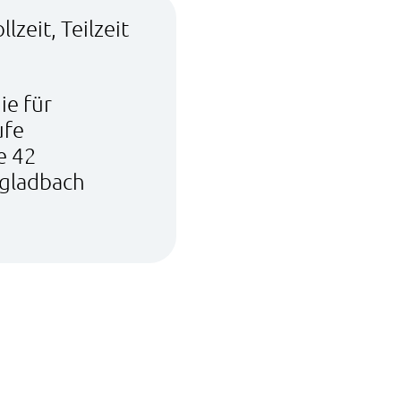
llzeit, Teilzeit
ie für
ufe
e 42
gladbach