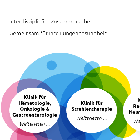
Interdisziplinäre Zusammenarbeit
:
Gemeinsam für Ihre Lungen­gesundheit
Navigation
Klinik für
überspringen
K
Hämatologie,
Klinik für
Ra
Onkologie &
Strahlentherapie
Neur
Gastroenterologie
Weiterlesen …
We
Weiterlesen …