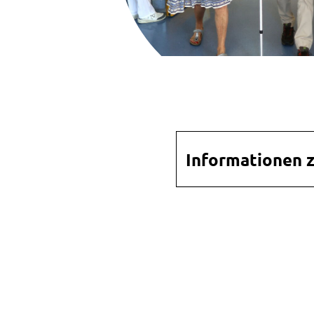
Navigation
Informationen 
überspringen