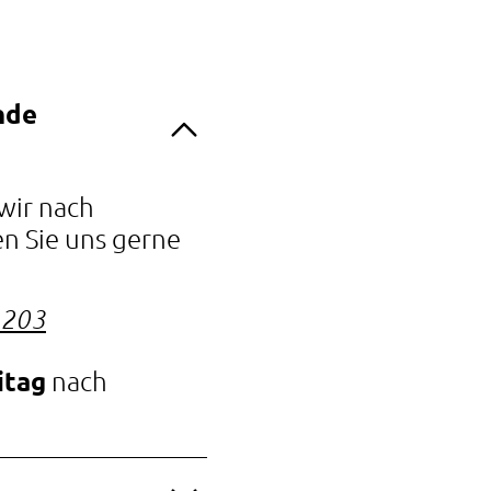
nde
wir nach
n Sie uns gerne
4203
itag
nach