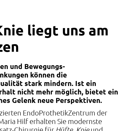
Knie liegt uns am
zen
en und Bewegungs­
änkungen können die
alität stark mindern. Ist ein
halt nicht mehr möglich, bietet ein
hes Gelenk neue Perspektiven.
fizierten EndoProthetikZentrum der
Maria Hilf erhalten Sie modernste
satz-Chirurgie für
,
und
Hüfte
Knie