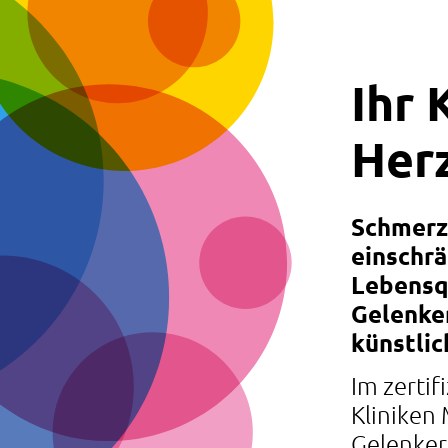
Ihr 
Her
Schmerz
einschr
Lebensqu
Gelenker
künstlic
Im zerti
Kliniken 
Gelenker