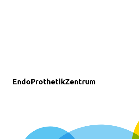
MENÜ
SOS
Suche
EndoProthetikZentrum