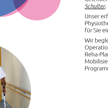
.
Schulter
Unser er
Physioth
für Sie e
Wir begl
Operatio
Reha-Pla
Mobilisie
Program