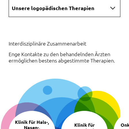
Navigation
Unsere logopädischen Therapien
überspringen
Interdisziplinäre Zusammenarbeit
:
Enge Kontakte zu den behandelnden Ärzten
ermöglichen bestens abgestimmte Therapien.
Navigation
überspringen
Klinik für Hals-,
Klinik für
Onk
Nasen-,