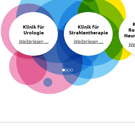
Navigation
überspringen
K
Klinik für
Klinik für
Ra
Urologie
Strahlentherapie
Neur
Weiterlesen …
Weiterlesen …
We