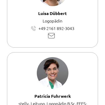
Luisa Dübbert
Logopädin
+49 2161 892-3043
E-
Mail
schreiben
Patricia Fuhrwerk
stellv. Leitung, Logopädin B.Sc. FEES-