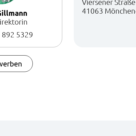
Viersener Straß
41063 Mönchen
Gillmann
irektorin
 892 5329
ewerben