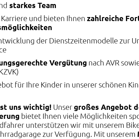
und
starkes Team
 Karriere und bieten Ihnen
zahlreiche For
smöglichkeiten
ntwicklung der Dienstzeitenmodelle zur U
ce
tungsgerechte Vergütung
nach AVR sowie
(KZVK)
ot für Ihre Kinder in unserer schönen Ki
st uns wichtig!
Unser
großes Angebot de
erung
bietet Ihnen viele Möglichkeiten spo
radfahrer unterstützen wir mit unserem Bi
Fahrradgarage zur Verfügung. Mit unserem