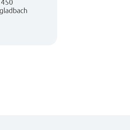
e 450
gladbach