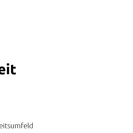
eit
eitsumfeld