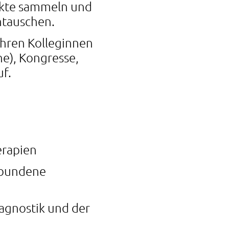
nkte sammeln und
ntauschen.
hren Kolleginnen
he), Kongresse,
f.
erapien
rbundene
agnostik und der