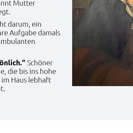
annt Mutter
egt.
ht darum, ein
ihre Aufgabe damals
 ambulanten
önlich.“
Schöner
e, die bis ins hohe
r im Haus lebhaft
t.