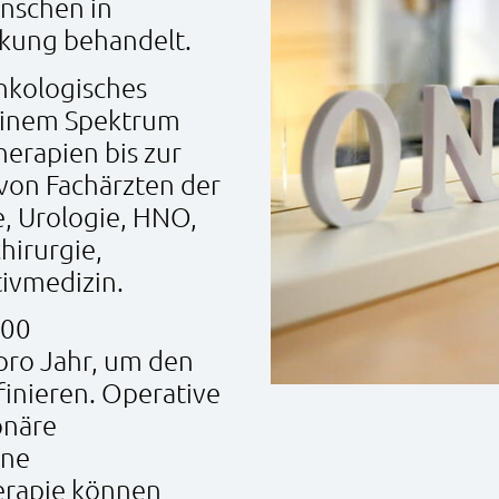
nschen in
kung behandelt.
nkologisches
seinem Spektrum
herapien bis zur
von Fachärzten der
e, Urologie, HNO,
hirurgie,
tivmedizin.
100
pro Jahr, um den
inieren. Operative
onäre
rne
herapie können