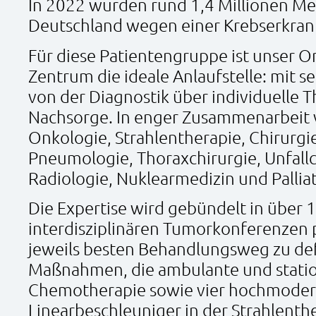
In 2022 wurden rund 1,4 Millionen Me
Deutschland wegen einer Krebserkran
Für diese Patientengruppe ist unser O
Zentrum die ideale Anlaufstelle: mit 
von der Diagnostik über individuelle T
Nachsorge. In enger Zusammenarbeit 
Onkologie, Strahlentherapie, Chirurgi
Pneumologie, Thoraxchirurgie, Unfallc
Radiologie, Nuklearmedizin und Pallia
Die Expertise wird gebündelt in über 
interdisziplinären Tumorkonferenzen 
jeweils besten Behandlungsweg zu def
Maßnahmen, die ambulante und stati
Chemotherapie sowie vier hochmode
Linearbeschleuniger in der Strahlent