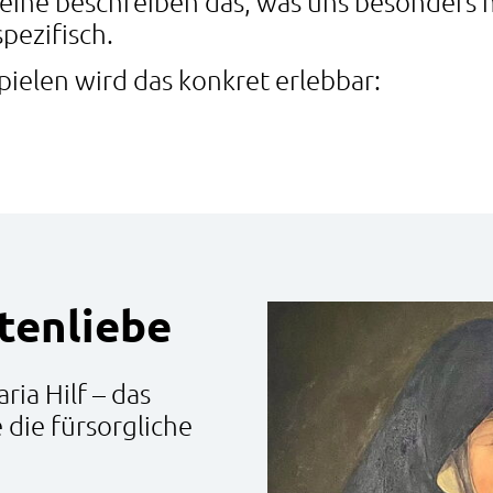
ine beschreiben das, was uns besonders ma
spezifisch.
ielen wird das konkret erlebbar:
tenliebe
ia Hilf – das
die fürsorgliche