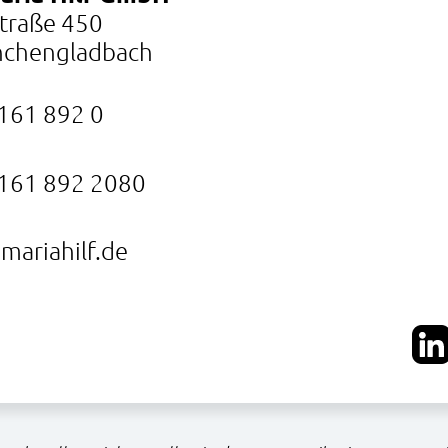
Straße 450
chengladbach
161 892 0
161 892 2080
mariahilf.de