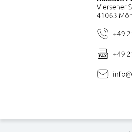
Viersener 
41063 Mön
+49 2
+49 2
info@