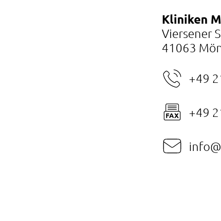
Kliniken 
Viersener 
41063 Mön
+49 2
+49 2
info@