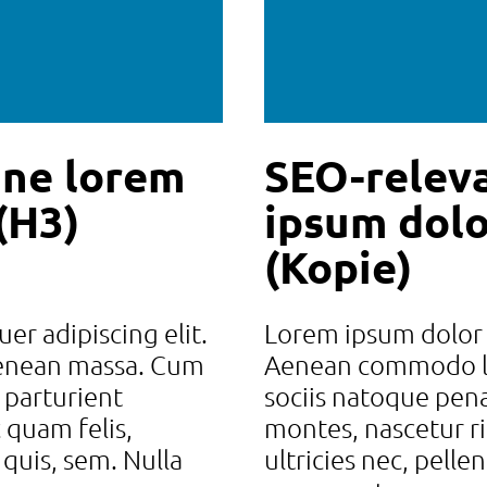
ine lorem
SEO-relev
(H3)
ipsum dolo
(Kopie)
er adipiscing elit.
Lorem ipsum dolor s
Aenean massa. Cum
Aenean commodo li
 parturient
sociis natoque pena
 quam felis,
montes, nascetur r
 quis, sem. Nulla
ultricies nec, pell