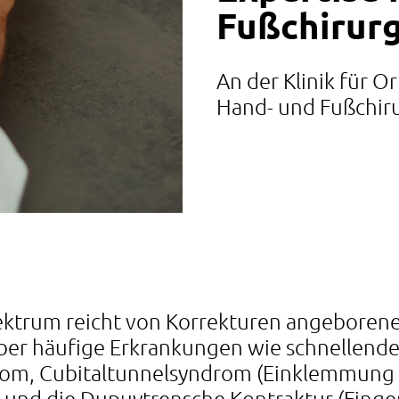
Fußchirurg
An der Klinik für O
Hand- und Fußchiru
ktrum reicht von Korrekturen angeborene
ber häufige Erkrankungen wie schnellende
rom, Cubitaltunnelsyndrom (Einklemmung
s) und die Dupuytrensche Kontraktur (Fin