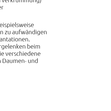
er
ispielsweise
in zu aufwändigen
antationen.
ergelenken beim
e verschiedene
en Daumen- und