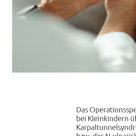
Das Operationsspe
bei Kleinkindern ü
Karpaltunnelsynd
bzw. des N.ulnari