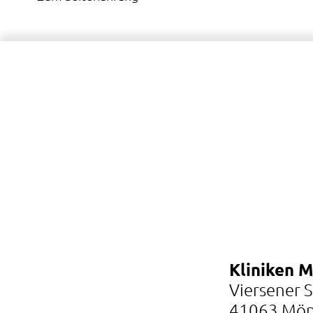
Kliniken 
Viersener 
41063 Mön