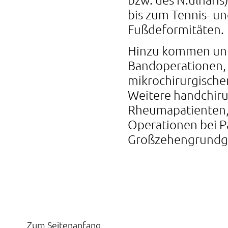
bis zum Tennis- un
Fußdeformitäten.
Hinzu kommen unfa
Bandoperationen, 
mikrochirurgische
Weitere handchirur
Rheumapatienten,
Operationen bei P
Großzehengrundg
Zum Seitenanfang