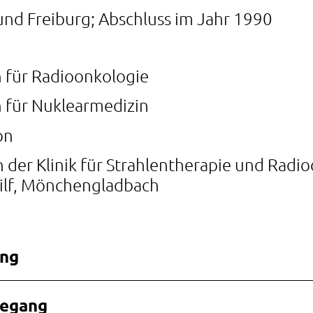
und Freiburg; Abschluss im Jahr 1990
n für Radioonkologie
n für Nuklearmedizin
on
 der Klinik für Strahlentherapie und Radi
Hilf, Mönchengladbach
ung
degang