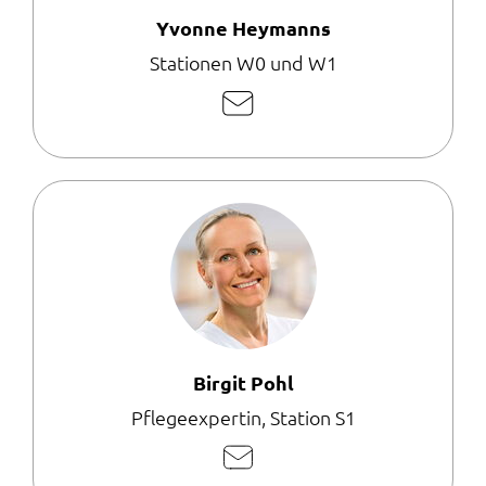
Yvonne Heymanns
Stationen W0 und W1
E-
Mail
schreiben
Birgit Pohl
Pflegeexpertin, Station S1
E-