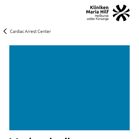
MENÜ
SOS
Suche
Cardiac Arrest Center