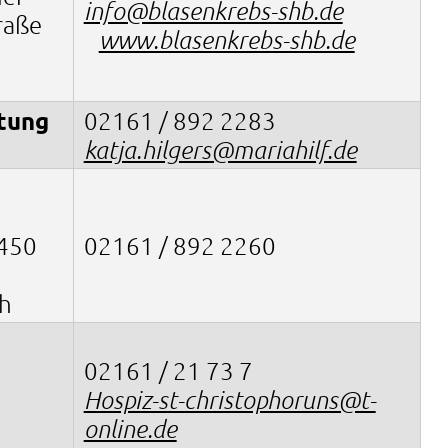
info@blasenkrebs-shb.de
raße
www.blasenkrebs-shb.de
tung
02161 / 892 2283
katja.hilgers@mariahilf.de
 450
02161 / 892 2260
h
02161 / 21 73 7
Hospiz-st-christophoruns@t-
online.de