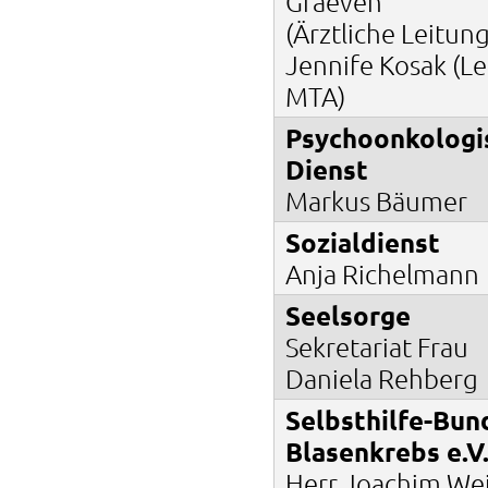
Graeven
(Ärztliche Leitung
Jennife Kosak (L
MTA)
Psychoonkologi
Dienst
Markus Bäumer
Sozialdienst
Anja Richelmann
Seelsorge
Sekretariat Frau
Daniela Rehberg
Selbsthilfe-Bun
Blasenkrebs e.V
Herr Joachim We