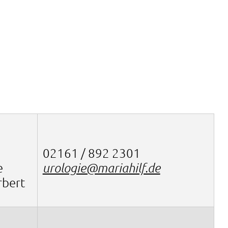
02161 / 892 2301
e
urologie@mariahilf.de
rbert