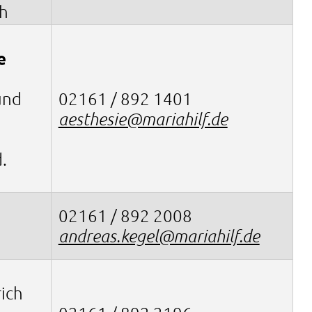
h
e
und
02161 / 892 1401
aesthesie@mariahilf.de
.
02161 / 892 2008
andreas.kegel@mariahilf.de
rich