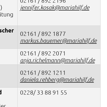
02161 / 892 2196
)
jennifer.kosak@mariahilf.de
eitung
scher
02161 / 892 1877
markus.bauemer@mariahilf.de
02161 / 892 2071
anja.richelmann@mariahilf.de
02161 / 892 1211
daniela.rehberg@mariahilf.de
d
0228/ 33 88 91 55
.
ier