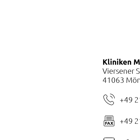
Kliniken 
Viersener 
41063 Mön
+49 2
+49 2