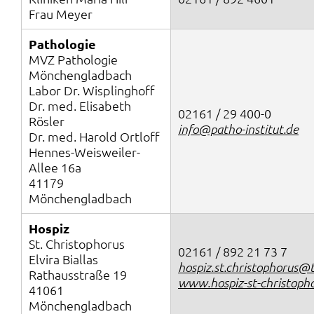
Frau Meyer
Pathologie
MVZ Pathologie
Mönchengladbach
Labor Dr. Wisplinghoff
Dr. med. Elisabeth
02161 / 29 400-0
Rösler
info@patho-institut.de
Dr. med. Harold Ortloff
Hennes-Weisweiler-
Allee 16a
41179
Mönchengladbach
Hospiz
St. Christophorus
02161 / 892 21 73 7
Elvira Biallas
hospiz.st.christophorus@t
Rathausstraße 19
www.hospiz-st-christopho
41061
Mönchengladbach