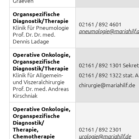
Graeven
Organspezifische
Diagnostik/Therapie
02161 / 892 4601
Klinik für Pneumologie
pneumologie@mariahilf.
Prof. Dr. Dr. med.
Dennis Ladage
Operative Onkologie,
Organspezifische
02161 / 892 1301 Sekret
Diagnostik/Therapie
Klinik für Allgemein-
02161 / 892 1322
stat.
und Viszeralchirurgie
chirurgie@mariahilf.de
Prof. Dr. med. Andreas
Kirschniak
Operative Onkologie,
Organspezifische
Diagnostik/
Therapie,
02161 / 892 2301
Chemotherapie
urologie@mariahilf.de