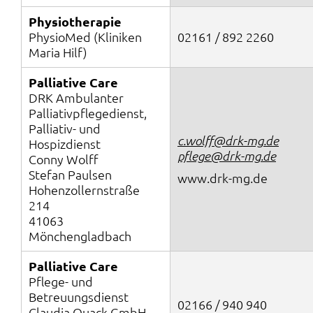
Physiotherapie
PhysioMed (Kliniken
02161 / 892 2260
Maria Hilf)
Palliative Care
DRK Ambulanter
Palliativpflegedienst,
Palliativ- und
c.wolff@drk-mg.de
Hospizdienst
pflege@drk-mg.de
Conny Wolff
Stefan Paulsen
www.drk-mg.de
Hohenzollernstraße
214
41063
Mönchengladbach
Palliative Care
Pflege- und
Betreuungsdienst
02166 / 940 940
Claudia Quack GmbH