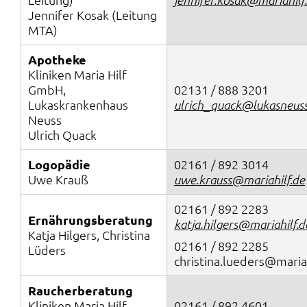
Jennifer Kosak (Leitung
MTA)
Apotheke
Kliniken Maria Hilf
GmbH,
02131 / 888 3201
Lukaskrankenhaus
ulrich_quack@lukasneuss
Neuss
Ulrich Quack
Logopädie
02161 / 892 3014
Uwe Krauß
uwe.krauss@mariahilf.de
02161 / 892 2283
Ernährungsberatung
katja.hilgers@mariahilf.d
Katja Hilgers, Christina
02161 / 892 2285
Lüders
christina.lueders@maria
Raucherberatung
Kliniken Maria Hilf
02161 / 892 4601