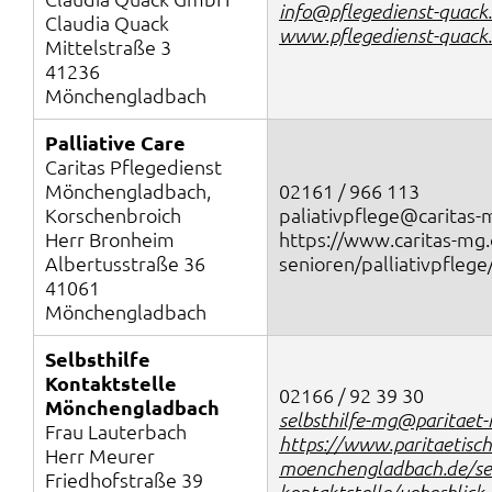
info@pflegedienst-quack
Claudia Quack
www.pflegedienst-quack
Mittelstraße 3
41236
Mönchengladbach
Palliative Care
Caritas Pflegedienst
Mönchengladbach,
02161 / 966 113
Korschenbroich
paliativpflege@caritas-
Herr Bronheim
https://www.caritas-mg.
Albertusstraße 36
senioren/palliativpflege
41061
Mönchengladbach
Selbsthilfe
Kontaktstelle
02166 / 92 39 30
Mönchengladbach
selbsthilfe-mg@paritaet-
Frau Lauterbach
https://www.paritaetisch
Herr Meurer
moenchengladbach.de/sel
Friedhofstraße 39
kontaktstelle/ueberblick