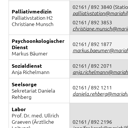
02161 / 892 3840
(Stati
Palliativmedizin
palliativstation@mariahil
Palliativstation H2
02161 / 892 3853
Christiane Munsch
christiane.munsch@maria
Psychoonkologischer
02161 / 892 1877
Dienst
markus.baeumer@mariahi
Markus Bäumer
Sozialdienst
02161 / 892 2071
Anja Richelmann
anja.richelmann@mariahi
Seelsorge
02161 / 892 1211
Sekretariat Daniela
daniela.rehberg@mariahi
Rehberg
Labor
Prof. Dr. med. Ullrich
Graeven (Ärztliche
02161 / 892 2196
Leitung)
jennifer.kosak@mariahilf