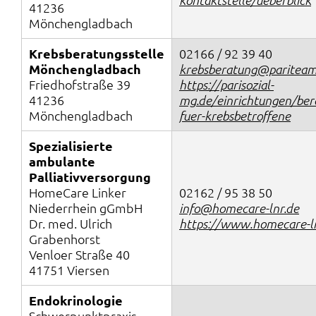
41236
Mönchengladbach
Krebsberatungsstelle
02166 / 92 39 40
Mönchengladbach
krebsberatung@paritea
Friedhofstraße 39
https://parisozial-
41236
mg.de/einrichtungen/bera
Mönchengladbach
fuer-krebsbetroffene
Spezialisierte
ambulante
Palliativversorgung
HomeCare Linker
02162 / 95 38 50
Niederrhein gGmbH
info@homecare-lnr.de
Dr. med. Ulrich
https://www.homecare-ln
Grabenhorst
Venloer Straße 40
41751 Viersen
Endokrinologie
Schwerpunktpraxis