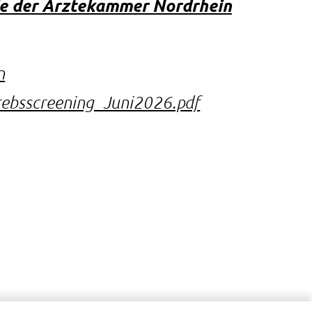
ie der Ärztekammer Nordrhein
n
rebsscreening_Juni2026.pdf