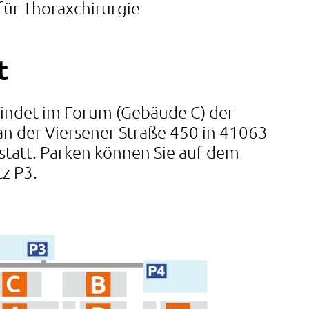
 für Thoraxchirurgie
t
findet im Forum (Gebäude C) der
 an der Viersener Straße 450 in 41063
tatt. Parken können Sie auf dem
z P3.