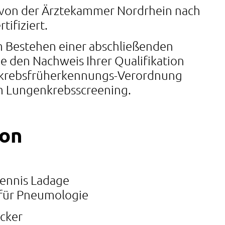
t von der Ärztekammer Nordrhein nach
tifiziert.
m Bestehen einer abschließenden
e den Nachweis Ihrer Qualifikation
krebsfrüherkennungs-Verordnung
m Lungenkrebsscreening.
ion
Dennis Ladage
k für Pneumologie
lcker