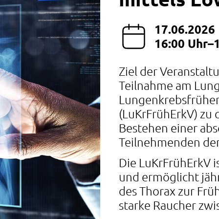
17.06.2026
16:00 Uhr–
Ziel der Veranstaltu
Teilnahme am Lung
Lungenkrebsfrüh
(LuKrFrühErkV) zu 
Bestehen einer abs
Teilnehmenden den 
Die LuKrFrühErkV i
und ermöglicht jä
des Thorax zur Fru
starke Raucher zwi