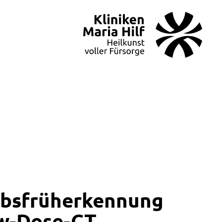
bsfrüherkennung
ow-Dose-CT