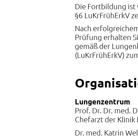
Die Fortbildung is
§6 LuKrFrühErkV zer
Nach erfolgreiche
Prüfung erhalten Si
gemäß der Lungen
(LuKrFrühErkV) zu
Organisat
Lungenzentrum
Prof. Dr. Dr. med. 
Chefarzt der Klini
Dr. med. Katrin We