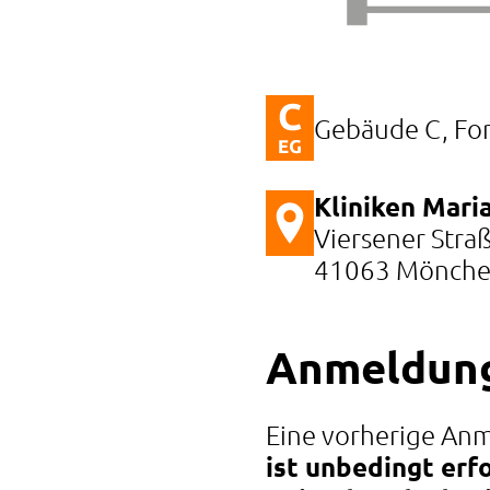
Gebäude C, Fo
Kliniken Maria
Viersener Stra
41063 Mönche
Anmeldun
Eine vorherige An
ist unbedingt erfo