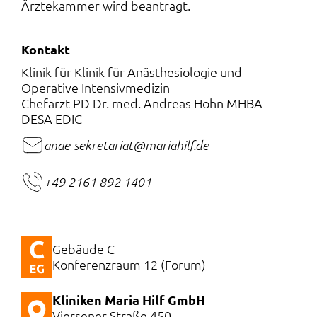
Ärztekammer wird beantragt.
Kontakt
Klinik für Klinik für Anästhesiologie und
Operative Intensivmedizin
Chefarzt PD Dr. med. Andreas Hohn MHBA
DESA EDIC
anae-sekretariat@mariahilf.de
+49 2161 892 1401
Gebäude C
Konferenzraum 12 (Forum)
Kliniken Maria Hilf GmbH
Viersener Straße 450