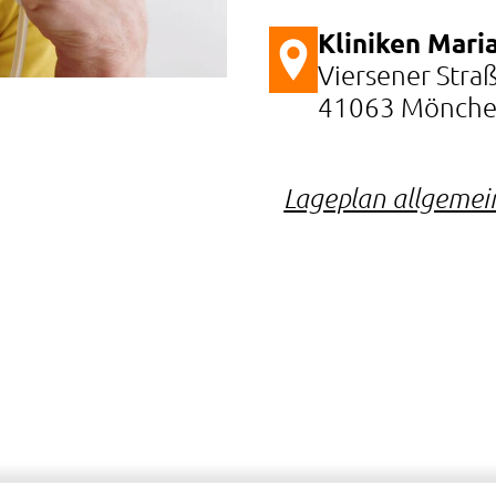
Kliniken Maria
Viersener Stra
41063 Mönche
Lageplan allgemei