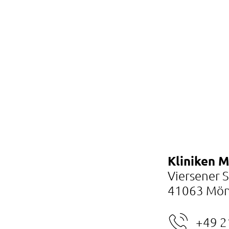
Kliniken 
Viersener 
41063 Mön
+49 2