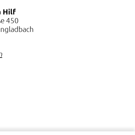
 Hilf
ße 450
ngladbach
n