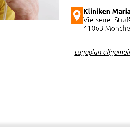
Kliniken Maria
Viersener Stra
41063 Mönche
Lageplan allgemei