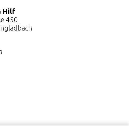
 Hilf
ße 450
ngladbach
n