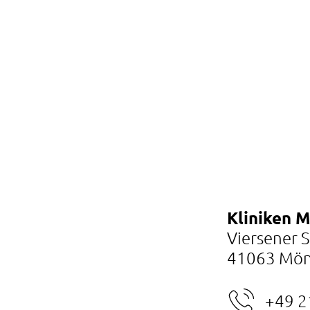
Kliniken 
Viersener 
41063 Mön
+49 2