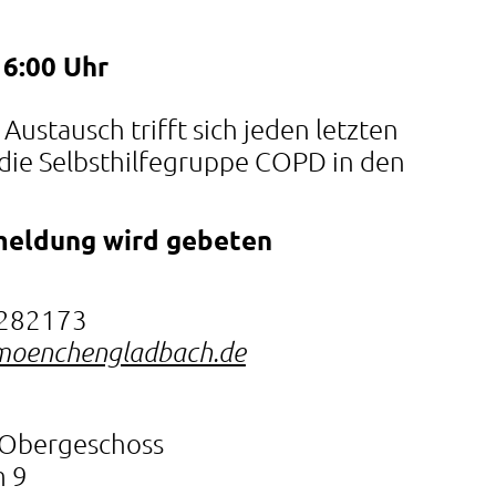
16:00 Uhr
stausch trifft sich jeden letzten
die Selbsthilfegruppe COPD in den
meldung wird gebeten
1282173
moenchengladbach.de
 Obergeschoss
m 9